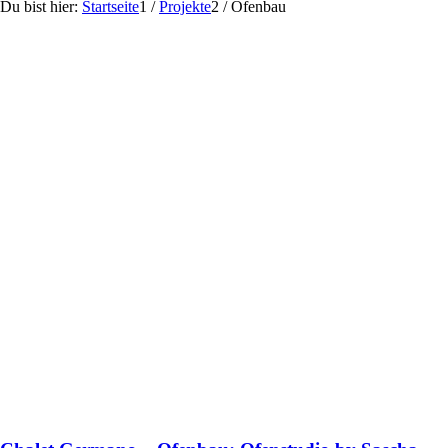
Du bist hier:
Startseite
1
/
Projekte
2
/
Ofenbau