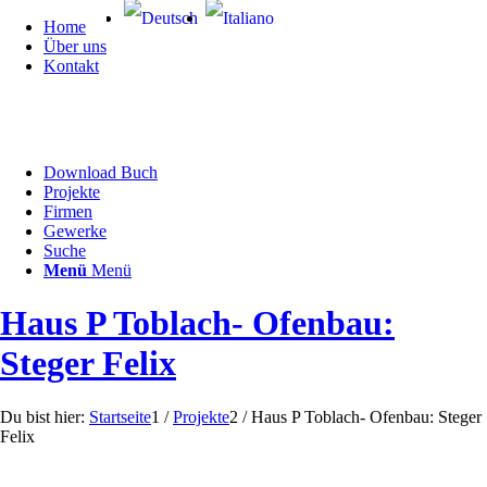
Home
Über uns
Kontakt
Download Buch
Projekte
Firmen
Gewerke
Suche
Menü
Menü
Haus P Toblach- Ofenbau:
Steger Felix
Du bist hier:
Startseite
1
/
Projekte
2
/
Haus P Toblach- Ofenbau: Steger
Felix