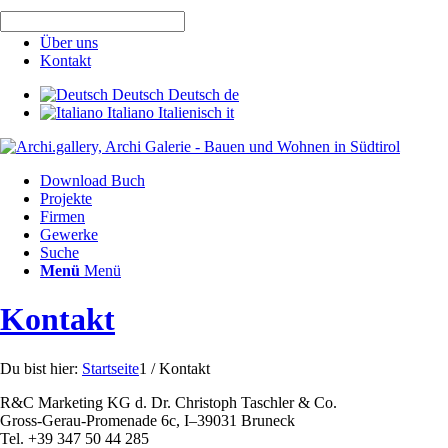
Home
Über uns
Kontakt
Deutsch
Deutsch
de
Italiano
Italienisch
it
Download Buch
Projekte
Firmen
Gewerke
Suche
Menü
Menü
Kontakt
Du bist hier:
Startseite
1
/
Kontakt
R&C Marketing KG d. Dr. Christoph Taschler & Co.
Gross-Gerau-Promenade 6c, I–39031 Bruneck
Tel. +39 347 50 44 285