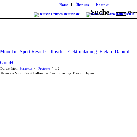
Home
Über uns
Kontakt
Suche
Menü
Deutsch
Deutsch
de
Italiano
Italienisch
it
Mountain Sport Resort Calfosch – Elektroplanung: Elektro Dapunt
GmbH
Du bist hier:
Startseite
/
Projekte
/
1
2
Mountain Sport Resort Calfosch – Elektroplanung: Elektro Dapunt ...