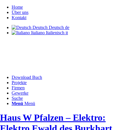
Home
Über uns
Kontakt
Deutsch
Deutsch
de
Italiano
Italienisch
it
Download Buch
Projekte
Firmen
Gewerke
Suche
Menü
Menü
Haus W Pfalzen – Elektro:
Elektro Ewald des Burkhart