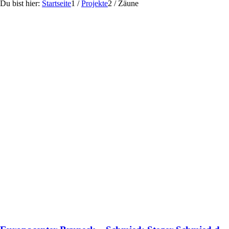
Du bist hier:
Startseite
1
/
Projekte
2
/
Zäune