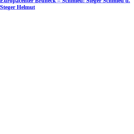
Europacenter Bruneck – Schmied: Steger Schmied d.
Steger Helmut