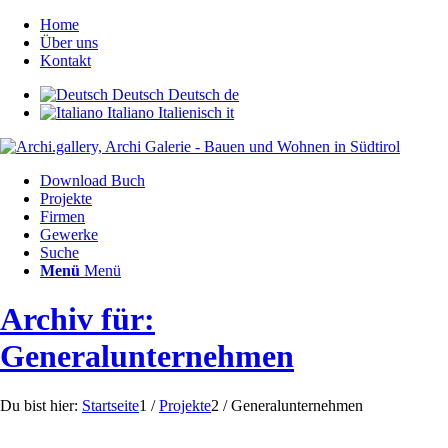
Home
Über uns
Kontakt
Deutsch
Deutsch
de
Italiano
Italienisch
it
Download Buch
Projekte
Firmen
Gewerke
Suche
Menü
Menü
Archiv für:
Generalunternehmen
Du bist hier:
Startseite
1
/
Projekte
2
/
Generalunternehmen