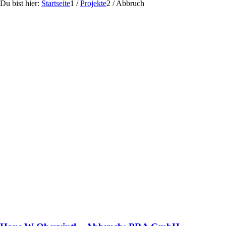
Du bist hier:
Startseite
1
/
Projekte
2
/
Abbruch