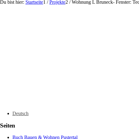
Du bist hier:
Startseite
1
/
Projekte
2
/
Wohnung L Bruneck- Fenster: Te
Deutsch
Seiten
Buch Bauen & Wohnen Pustertal