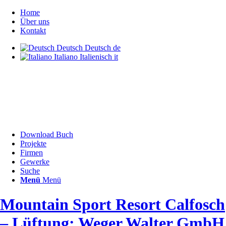
Home
Über uns
Kontakt
Deutsch
Deutsch
de
Italiano
Italienisch
it
Download Buch
Projekte
Firmen
Gewerke
Suche
Menü
Menü
Mountain Sport Resort Calfosch
– Lüftung: Weger Walter GmbH