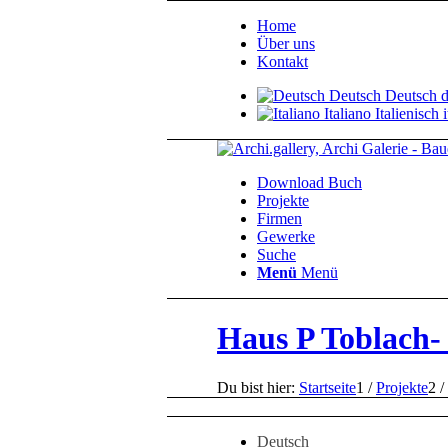
Home
Über uns
Kontakt
Deutsch
Deutsch
Italiano
Italienisch
i
Download Buch
Projekte
Firmen
Gewerke
Suche
Menü
Menü
Haus P Toblach-
Du bist hier:
Startseite
1
/
Projekte
2
/
Deutsch