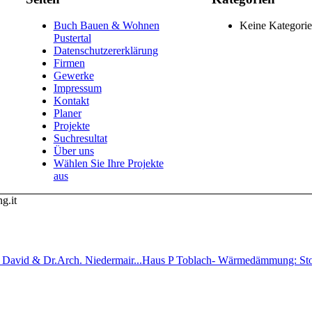
Buch Bauen & Wohnen
Keine Kategori
Pustertal
Datenschutzererklärung
Firmen
Gewerke
Impressum
Kontakt
Planer
Projekte
Suchresultat
Über uns
Wählen Sie Ihre Projekte
aus
g.it
l David & Dr.Arch. Niedermair...
Haus P Toblach- Wärmedämmung: S