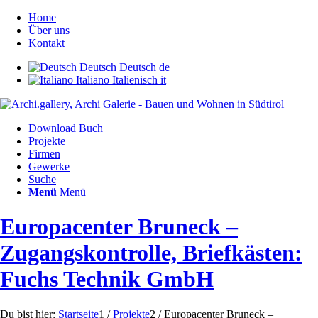
Home
Über uns
Kontakt
Deutsch
Deutsch
de
Italiano
Italienisch
it
Download Buch
Projekte
Firmen
Gewerke
Suche
Menü
Menü
Europacenter Bruneck –
Zugangskontrolle, Briefkästen:
Fuchs Technik GmbH
Du bist hier:
Startseite
1
/
Projekte
2
/
Europacenter Bruneck –