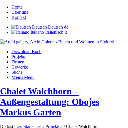
Home
Über uns
Kontakt
Deutsch
Deutsch
de
Italiano
Italienisch
it
Download Buch
Projekte
Firmen
Gewerke
Suche
Menü
Menü
Chalet Walchhorn –
Außengestaltung: Obojes
Markus Garten
Du bist hier:
Startseite
1
/
Projekte
2
/
Chalet Walchhorn –